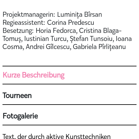
Projektmanagerin: Luminița Bîrsan
Regieassistent: Corina Predescu
Besetzung: Horia Fedorca, Cristina Blaga-
Tomuș, Iustinian Turcu, Ștefan Tunsoiu, Ioana
Cosma, Andrei Gîlcescu, Gabriela Pîrlițeanu
Kurze Beschreibung
Tourneen
Fotogalerie
Text, der durch aktive Kunsttechniken