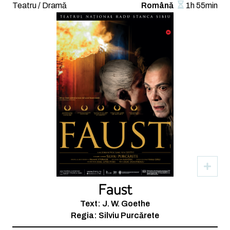
Teatru / Dramă
Română
1h 55min
Faust
Text: J. W. Goethe
Regia: Silviu Purcărete