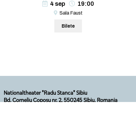
4 sep
19:00
Sala Faust
Bilete
Nationaltheater "Radu Stanca" Sibiu
Bd. Corneliu Coposu nr. 2, 550245 Sibiu, Romania
Email: secretariat@sibfest.ro
Tel: 0269 210 092, Fax: 0269 210 532
Telefon Agenție: 0369 101 578