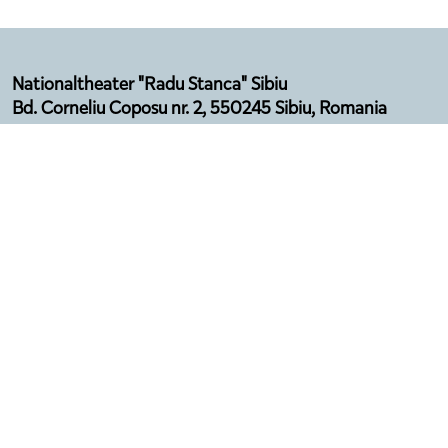
Nationaltheater "Radu Stanca" Sibiu
Bd. Corneliu Coposu nr. 2, 550245 Sibiu, Romania
Email: secretariat@sibfest.ro
Tel: 0269 210 092, Fax: 0269 210 532
Telefon Agenție: 0369 101 578
Program:
Luni - Vineri (12:00 - 16:00)
Luna august - închis
Datenschutzerklärung
Geschäftsbedingungen
Regeln und Vorschriften