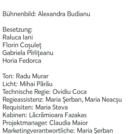
Bühnenbild: Alexandra Budianu
Besetzung:
Raluca Iani
Florin Coșuleț
Gabriela Pîrlițeanu
Horia Fedorca
Ton: Radu Murar
Licht: Mihai Părău
Technische Regie: Ovidiu Coca
Regieassistenz: Maria Șerban, Maria Neacșu
Requisiten: Maria Steva
Kabinen: Lăcrămioara Fazakas
Projektmanager: Claudia Maior
Marketingverantwortliche: Maria Șerban