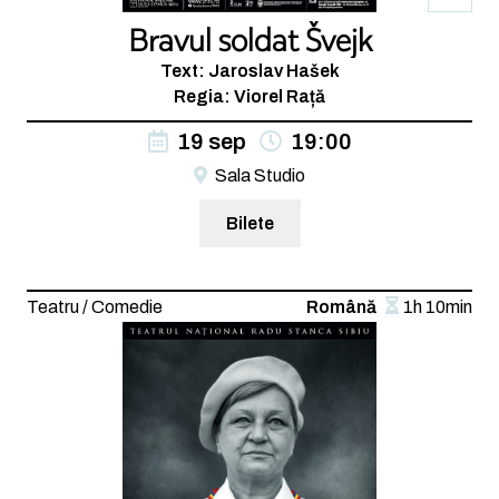
Bravul soldat Švejk
Text: Jaroslav Hašek
Regia: Viorel Rață
19 sep
19:00
Sala Studio
Bilete
Teatru / Comedie
Română
1h 10min