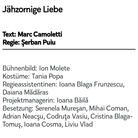
Jähzornige Liebe
Text: Marc Camoletti
Regie: Șerban Puiu
Bühnenbild: Ion Molete
Kostüme: Tania Popa
Regieassistentinen: Ioana Blaga Frunzescu,
Daiana Mădăras
Projektmanagerin: Ioana Băilă
Besetzung: Serenela Mureşan, Mihai Coman,
Adrian Neacşu, Codruţa Vasiu, Cristina Blaga-
Tomuș, Ioana Cosma, Liviu Vlad