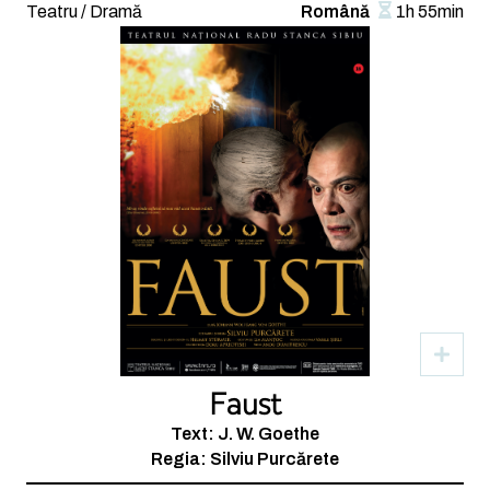
Teatru / Dramă
Română
1h 55min
Faust
Text: J. W. Goethe
Regia: Silviu Purcărete