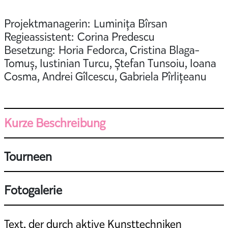
Projektmanagerin: Luminița Bîrsan
Regieassistent: Corina Predescu
Besetzung: Horia Fedorca, Cristina Blaga-
Tomuș, Iustinian Turcu, Ștefan Tunsoiu, Ioana
Cosma, Andrei Gîlcescu, Gabriela Pîrlițeanu
Kurze Beschreibung
Tourneen
Fotogalerie
Text, der durch aktive Kunsttechniken