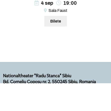
4 sep
19:00
Sala Faust
Bilete
Nationaltheater "Radu Stanca" Sibiu
Bd. Corneliu Coposu nr. 2, 550245 Sibiu, Romania
Email: secretariat@sibfest.ro
Tel: 0269 210 092, Fax: 0269 210 532
Telefon Agenție: 0369 101 578