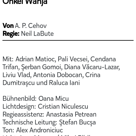
Onkel Wanja
Von
A. P. Cehov
Regie:
Neil LaBute
Mit: Adrian Matioc, Pali Vecsei, Cendana
Trifan, Șerban Gomoi, Diana Văcaru-Lazar,
Liviu Vlad, Antonia Dobocan, Crina
Dumitrașcu und Raluca Iani
Bühnenbild: Oana Micu
Lichtdesign: Cristian Niculescu
Regieassistenz: Anastasia Petrean
Technische Leitung: Ștefan Bucșa
Ton: Alex Androniciuc