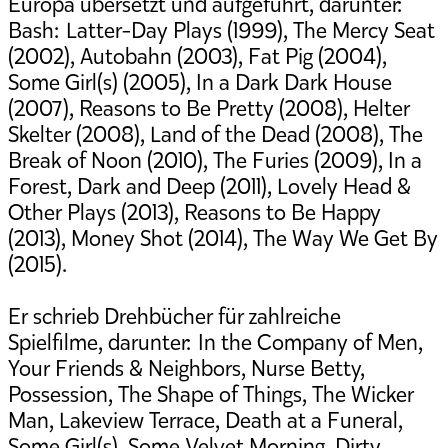
Europa übersetzt und aufgeführt, darunter:
Bash: Latter-Day Plays (1999), The Mercy Seat
(2002), Autobahn (2003), Fat Pig (2004),
Some Girl(s) (2005), In a Dark Dark House
(2007), Reasons to Be Pretty (2008), Helter
Skelter (2008), Land of the Dead (2008), The
Break of Noon (2010), The Furies (2009), In a
Forest, Dark and Deep (2011), Lovely Head &
Other Plays (2013), Reasons to Be Happy
(2013), Money Shot (2014), The Way We Get By
(2015).
Er schrieb Drehbücher für zahlreiche
Spielfilme, darunter: In the Company of Men,
Your Friends & Neighbors, Nurse Betty,
Possession, The Shape of Things, The Wicker
Man, Lakeview Terrace, Death at a Funeral,
Some Girl(s), Some Velvet Morning, Dirty