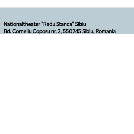
Nationaltheater "Radu Stanca" Sibiu
Bd. Corneliu Coposu nr. 2, 550245 Sibiu, Romania
Email: secretariat@sibfest.ro
Tel: 0269 210 092, Fax: 0269 210 532
Telefon Agenție: 0369 101 578
Program:
Luni - Vineri (12:00 - 16:00)
Luna august - închis
Datenschutzerklärung
Geschäftsbedingungen
Regeln und Vorschriften