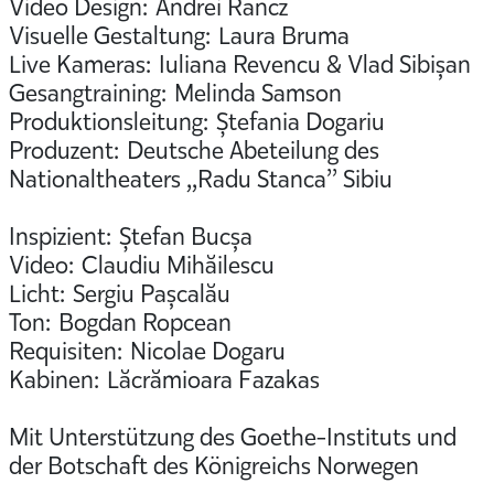
Video Design: Andrei Rancz
Visuelle Gestaltung: Laura Bruma
Live Kameras: Iuliana Revencu & Vlad Sibișan
Gesangtraining: Melinda Samson
Produktionsleitung: Ștefania Dogariu
Produzent: Deutsche Abeteilung des
Nationaltheaters ,,Radu Stanca’’ Sibiu
Inspizient: Ștefan Bucșa
Video: Claudiu Mihăilescu
Licht: Sergiu Pașcalău
Ton: Bogdan Ropcean
Requisiten: Nicolae Dogaru
Kabinen: Lăcrămioara Fazakas
Mit Unterstützung des Goethe-Instituts und
der Botschaft des Königreichs Norwegen