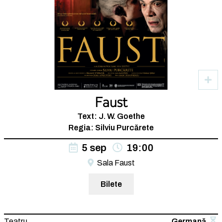
Faust
Text: J. W. Goethe
Regia: Silviu Purcărete
5 sep
19:00
Sala Faust
Bilete
Teatru
Germană