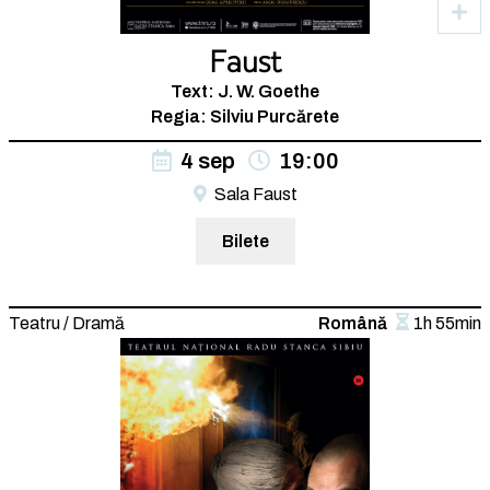
Faust
Text: J. W. Goethe
Regia: Silviu Purcărete
4 sep
19:00
Sala Faust
Bilete
Teatru / Dramă
Română
1h 55min