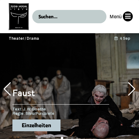
Menü
Theater / Drama
4 Sep
Faust
Text: J. W. Goethe
Regie: Silviu Purcărete
Einzelheiten