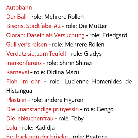
Autobahn
Der Ball
- role: Mehrere Rollen
Bisons. Stadtfabel #2
- role: Die Mutter
Cioran: Dasein als Versuchung
- role: Friedgard
Gulliver’s reisen
- role: Mehrere Rollen
Verdutz sie, zum Teufel!
- role: Gladys
Irankonferenz
- role: Shirin Shirazi
Karneval
- role: Didina Mazu
Floh im ohr
- role: Lucienne Homenides de
Histangua
Plastilin
- role: andere Figuren
Die unanständige prinyessin
- role: Gengo
Die lebkuchenfrau
- role: Toby
Lulu
- role: Kadidja
Ein blick von der brücke
- role: Beatrice