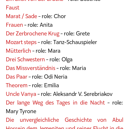
Faust
Marat / Sade
- role: Chor
Frauen
- role: Anita
Der Zerbrochene Krug
- role: Grete
Mozart steps
- role: Tanz-Schauspieler
Mütterlich
- role: Mara
Drei Schwestern
- role: Olga
Das Missverständnis
- role: Maria
Das Paar
- role: Odi Neria
Theorem
- role: Emilia
Uncle Vanya
- role: Aleksandr V. Serebriakov
Der lange Weg des Tages in die Nacht
- role:
Mary Tyrone
Die unvergleichliche Geschichte von Abul
Hossein dem Jemeniten und seiner Flucht in die