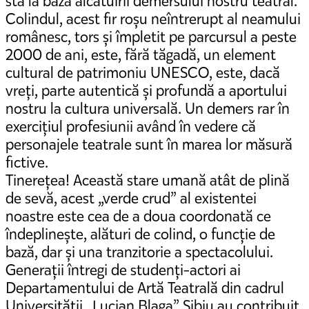
stă la baza alcătuirii demersului nostru teatral.
Colindul, acest fir roșu neîntrerupt al neamului
românesc, tors și împletit pe parcursul a peste
2000 de ani, este, fără tăgadă, un element
cultural de patrimoniu UNESCO, este, dacă
vreți, parte autentică și profundă a aportului
nostru la cultura universală. Un demers rar în
exercițiul profesiunii având în vedere că
personajele teatrale sunt în marea lor măsură
fictive.
Tinerețea! Această stare umană atât de plină
de sevă, acest „verde crud” al existentei
noastre este cea de a doua coordonată ce
îndeplinește, alături de colind, o funcție de
bază, dar și una tranzitorie a spectacolului.
Generații întregi de studenți-actori ai
Departamentului de Artă Teatrală din cadrul
Universității „Lucian Blaga” Sibiu au contribuit