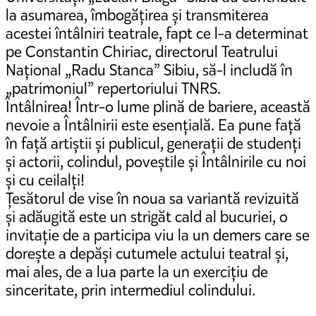
la asumarea, îmbogățirea și transmiterea
acestei întâlniri teatrale, fapt ce l-a determinat
pe Constantin Chiriac, directorul Teatrului
Național „Radu Stanca” Sibiu, să-l includă în
„patrimoniul” repertoriului TNRS.
Întâlnirea! Într-o lume plină de bariere, această
nevoie a Întâlnirii este esențială. Ea pune față
în față artiștii și publicul, generații de studenți
și actorii, colindul, poveștile și Întâlnirile cu noi
și cu ceilalți!
Țesătorul de vise în noua sa variantă revizuită
și adăugită este un strigăt cald al bucuriei, o
invitație de a participa viu la un demers care se
dorește a depăși cutumele actului teatral și,
mai ales, de a lua parte la un exercițiu de
sinceritate, prin intermediul colindului.