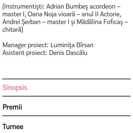
(Instrumentiști: Adrian Bumbeș acordeon –
master I, Oana Noja vioară – anul II Actorie,
Andrei Șerban – master I și Mădălina Foficaș –
chitară)
Manager proiect: Luminița Bîrsan
Asistent proiect: Denis Dascălu
Sinopsis
Premii
Turnee