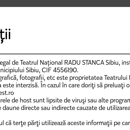
ii
 legal de Teatrul Național RADU STANCA Sibiu, ins
nicipiului Sibiu, CIF 4556190.
 grafică, fotografii, etc este proprietatea Teatru
ste interzisă. În cazul în care doriţi să preluaţi o
est.ro
verele de host sunt lipsite de viruşi sau alte prog
 daune directe sau indirecte cauzate de utilizare
 că terţe părţi utilizează aceste informaţii pe care