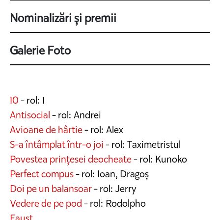
Nominalizări și premii
Galerie Foto
10
- rol: I
Antisocial
- rol: Andrei
Avioane de hârtie
- rol: Alex
S-a întâmplat într-o joi
- rol: Taximetristul
Povestea prințesei deocheate
- rol: Kunoko
Perfect compus
- rol: Ioan, Dragoș
Doi pe un balansoar
- rol: Jerry
Vedere de pe pod
- rol: Rodolpho
Faust