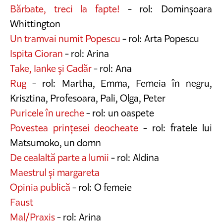
Bărbate, treci la fapte!
- rol: Dominșoara
Whittington
Un tramvai numit Popescu
- rol: Arta Popescu
Ispita Cioran
- rol: Arina
Take, Ianke și Cadăr
- rol: Ana
Rug
- rol: Martha, Emma, Femeia în negru,
Krisztina, Profesoara, Pali, Olga, Peter
Puricele în ureche
- rol: un oaspete
Povestea prințesei deocheate
- rol: fratele lui
Matsumoko, un domn
De cealaltă parte a lumii
- rol: Aldina
Maestrul și margareta
Opinia publică
- rol: O femeie
Faust
Mal/Praxis
- rol: Arina