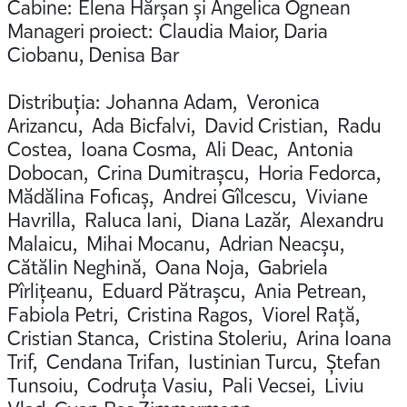
Cabine: Elena Hărșan și Angelica Ognean
Manageri proiect: Claudia Maior, Daria
Ciobanu, Denisa Bar
Distribuția: Johanna Adam, Veronica
Arizancu, Ada Bicfalvi, David Cristian, Radu
Costea, Ioana Cosma, Ali Deac, Antonia
Dobocan, Crina Dumitrașcu, Horia Fedorca,
Mădălina Foficaș, Andrei Gîlcescu, Viviane
Havrilla, Raluca Iani, Diana Lazăr, Alexandru
Malaicu, Mihai Mocanu, Adrian Neacșu,
Cătălin Neghină, Oana Noja, Gabriela
Pîrlițeanu, Eduard Pătrașcu, Ania Petrean,
Fabiola Petri, Cristina Ragos, Viorel Rață,
Cristian Stanca, Cristina Stoleriu, Arina Ioana
Trif, Cendana Trifan, Iustinian Turcu, Ștefan
Tunsoiu, Codruța Vasiu, Pali Vecsei, Liviu