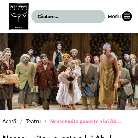
Meniu
Neasemuita poveste a lui Ab...
Acasă
Teatru