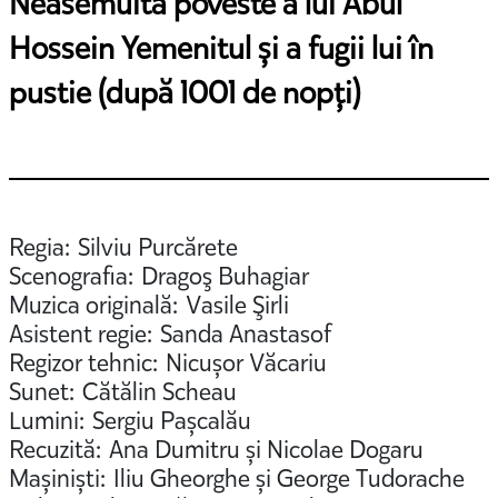
Neasemuita poveste a lui Abul
Hossein Yemenitul și a fugii lui în
pustie (după 1001 de nopți)
Regia: Silviu Purcărete
Scenografia: Dragoş Buhagiar
Muzica originală: Vasile Şirli
Asistent regie: Sanda Anastasof
Regizor tehnic: Nicușor Văcariu
Sunet: Cătălin Scheau
Lumini: Sergiu Pașcalău
Recuzită: Ana Dumitru și Nicolae Dogaru
Mașiniști: Iliu Gheorghe și George Tudorache