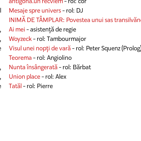
antigona.un recviem
- rol: cor
l
Mesaje spre univers
- rol: DJ
INIMĂ DE TÂMPLAR: Povestea unui sas transilvă
,
Ai mei
- asistență de regie
,
Woyzeck
- rol: Tambourmajor
e
Visul unei nopți de vară
- rol: Peter Squenz (Prolog)
Teorema
- rol: Angiolino
,
Nunta însângerată
- rol: Bărbat
,
Union place
- rol: Alex
e
Tatăl
- rol: Pierre