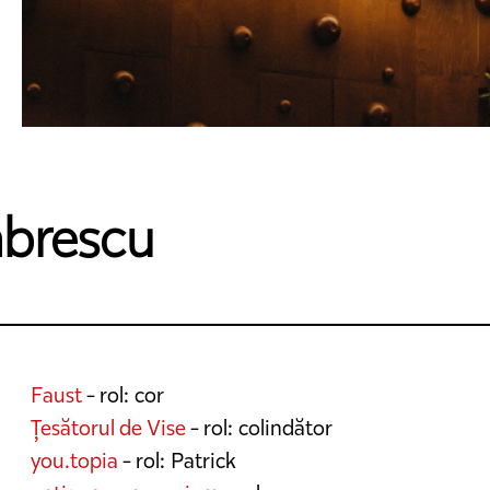
mbrescu
Faust
- rol: cor
Țesătorul de Vise
- rol: colindător
you.topia
- rol: Patrick