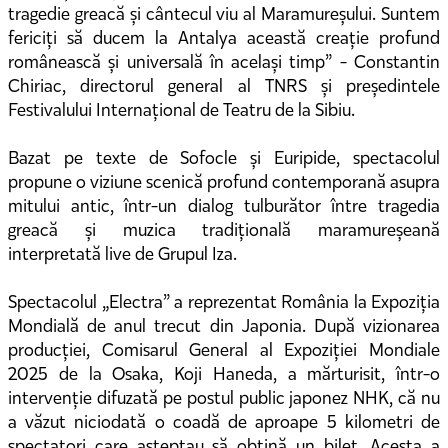
tragedie greacă și cântecul viu al Maramureșului. Suntem
fericiți să ducem la Antalya această creație profund
românească și universală în același timp” - Constantin
Chiriac, directorul general al TNRS și președintele
Festivalului Internațional de Teatru de la Sibiu.
Bazat pe texte de Sofocle și Euripide, spectacolul
propune o viziune scenică profund contemporană asupra
mitului antic, într-un dialog tulburător între tragedia
greacă și muzica tradițională maramureșeană
interpretată live de Grupul Iza.
Spectacolul „Electra” a reprezentat România la Expoziția
Mondială de anul trecut din Japonia. După vizionarea
producției, Comisarul General al Expoziției Mondiale
2025 de la Osaka, Koji Haneda, a mărturisit, într-o
intervenție difuzată pe postul public japonez NHK, că nu
a văzut niciodată o coadă de aproape 5 kilometri de
spectatori care așteptau să obțină un bilet. Acesta a