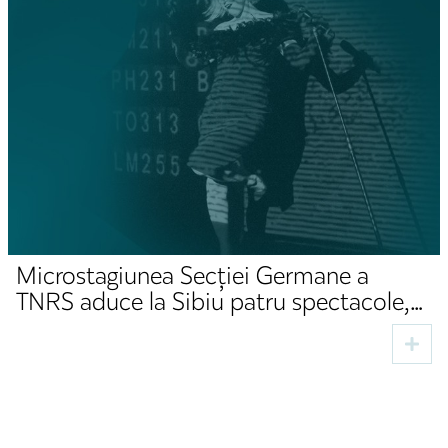
Microstagiunea Secției Germane a
TNRS aduce la Sibiu patru spectacole,
două premiere și invitați din domeniul
cultural