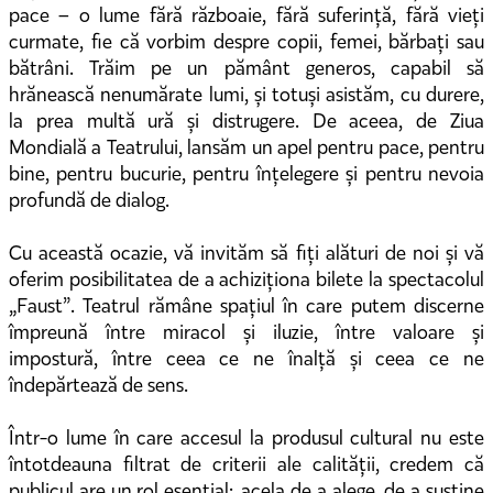
pace – o lume fără războaie, fără suferință, fără vieți
curmate, fie că vorbim despre copii, femei, bărbați sau
bătrâni. Trăim pe un pământ generos, capabil să
hrănească nenumărate lumi, și totuși asistăm, cu durere,
la prea multă ură și distrugere. De aceea, de Ziua
Mondială a Teatrului, lansăm un apel pentru pace, pentru
bine, pentru bucurie, pentru înțelegere și pentru nevoia
profundă de dialog.
Cu această ocazie, vă invităm să fiți alături de noi și vă
oferim posibilitatea de a achiziționa bilete la spectacolul
„Faust”. Teatrul rămâne spațiul în care putem discerne
împreună între miracol și iluzie, între valoare și
impostură, între ceea ce ne înalță și ceea ce ne
îndepărtează de sens.
Într-o lume în care accesul la produsul cultural nu este
întotdeauna filtrat de criterii ale calității, credem că
publicul are un rol esențial: acela de a alege, de a susține