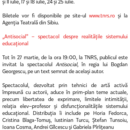
și 11 iulie, 17 și 18 iulie, 24 și 25 iulie.
Biletele vor fi disponibile pe site-ul
www.tnrs.ro
și la
Agenția Teatrală din Sibiu.
„Antisocial” – spectacol despre realitățile sistemului
educațional
Tot în 27 martie, de la ora 19:00, la TNRS, publicul este
invitat la spectacolul
Antisocial
, în regia lui Bogdan
Georgescu, pe un text semnat de același autor.
Spectacolul, dezvoltat prin tehnici de artă activă
împreună cu actorii, aduce în prim-plan teme actuale,
precum libertatea de exprimare, limitele intimității,
relația elev–profesor și disfuncționalitățile sistemului
educațional. Distribuția îi include pe Horia Fedorca,
Cristina Blaga-Tomuș, Iustinian Turcu, Ștefan Tunsoiu,
Ioana Cosma, Andrei Gîlcescu și Gabriela Pîrlițeanu