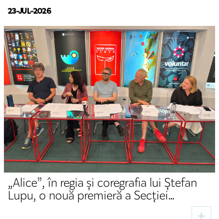
23-JUL-2026
„Alice”, în regia și coregrafia lui Ștefan
Lupu, o nouă premieră a Secției
Germane a TNRS