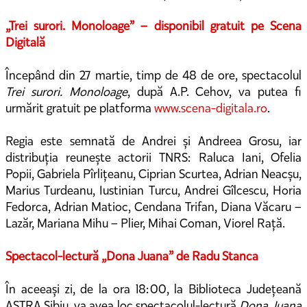
„Trei surori. Monoloage” – disponibil gratuit pe Scena
Digitală
Începând din 27 martie, timp de 48 de ore, spectacolul
Trei surori. Monoloage
, după A.P. Cehov, va putea fi
urmărit gratuit pe platforma
www.scena-digitala.ro
.
Regia este semnată de Andrei și Andreea Grosu, iar
distribuția reunește actorii TNRS: Raluca Iani, Ofelia
Popii, Gabriela Pîrlițeanu, Ciprian Scurtea, Adrian Neacșu,
Marius Turdeanu, Iustinian Turcu, Andrei Gîlcescu, Horia
Fedorca, Adrian Matioc, Cendana Trifan, Diana Văcaru –
Lazăr, Mariana Mihu – Plier, Mihai Coman, Viorel Rață.
Spectacol-lectură „Dona Juana” de Radu Stanca
În aceeași zi, de la ora 18:00, la Biblioteca Județeană
ASTRA Sibiu, va avea loc spectacolul-lectură
Dona Juana