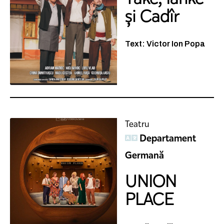
și Cadîr
Text: Victor Ion Popa
Teatru
Departament
Germană
UNION
PLACE