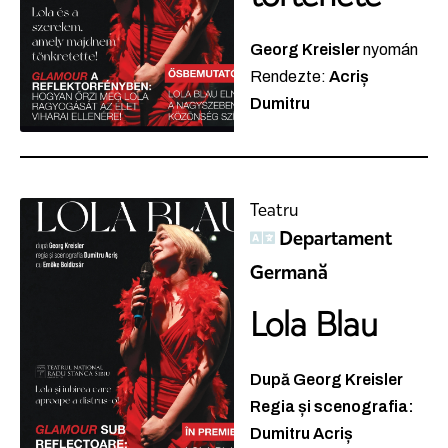
Georg Kreisler
nyomán
Rendezte:
Acriș
Dumitru
Teatru
Departament
Germană
Lola Blau
După Georg Kreisler
Regia și scenografia:
Dumitru Acriș