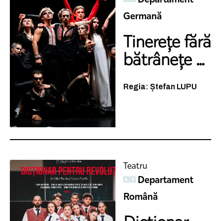
Germană
Tinerețe fără
bătrânețe și
...
Regia: Ștefan LUPU
Teatru
Departament
Română