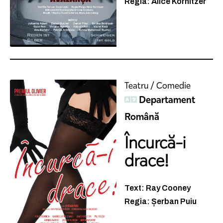
Regia: Alice Kornitzer
Teatru / Comedie
Departament
Română
Încurcă-i
drace!
Text: Ray Cooney
Regia: Șerban Puiu