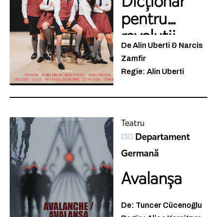
Dicționar
pentru
revoluții
De Alin Uberti & Narcis
Zamfir
Regie: Alin Uberti
Teatru
Departament
Germană
Avalanșa
De: Tuncer Cücenoğlu